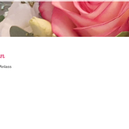
en
Anlass