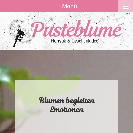
≡
Menü
Blumen begleiten
Emotionen